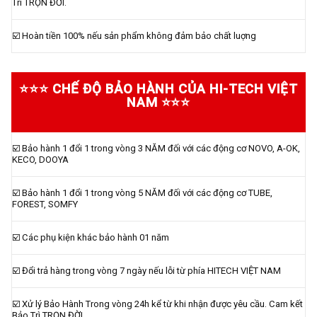
Trì TRỌN ĐỜI.
☑️ Hoàn tiền 100% nếu sản phẩm không đảm bảo chất luợng
⭐⭐⭐ CHẾ ĐỘ BẢO HÀNH CỦA HI-TECH VIỆT
NAM ⭐⭐⭐
☑️ Bảo hành 1 đổi 1 trong vòng 3 NĂM đối với các động cơ NOVO, A-OK,
KECO, DOOYA
☑️ Bảo hành 1 đổi 1 trong vòng 5 NĂM đối với các động cơ TUBE,
FOREST, SOMFY
☑️ Các phụ kiện khác bảo hành 01 năm
☑️ Đổi trả hàng trong vòng 7 ngày nếu lỗi từ phía HITECH VIỆT NAM
☑️ Xử lý Bảo Hành Trong vòng 24h kể từ khi nhận được yêu cầu. Cam kết
Bảo Trì TRỌN ĐỜI.