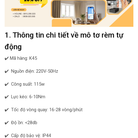
1. Thông tin chi tiết về mô tơ rèm tự
động
✔️ Mã hàng: K45
✔️ Nguồn điện: 220V-50Hz
✔️ Công suất: 115w
✔️ Lực kéo: 6-10Nm
✔️ Tốc độ vòng quay: 16-28 vòng/phút
✔️ Độ ồn: <28db
✔️ Cấp độ bảo vệ: IP44