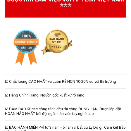
⭐⭐⭐
☑️ Chất lượng CAO NHẤT và Luôn RẺ HƠN 10-20% so với thị trường
☑️ Hàng Chính Hãng, Nguồn gốc xuất xứ rõ ràng
☑️ ĐẢM BẢO 💯 các công trình đều thi công ĐÚNG HẠN. Được lắp đặt
HOÀN HẢO NHẤT bởi đội ngũ nhân viên tay nghề cao.
☑️ BẢO HÀNH MIỄN PHÍ từ 3 năm - 5 năm vì bất cứ Lý Do gì. Cam kết Bảo