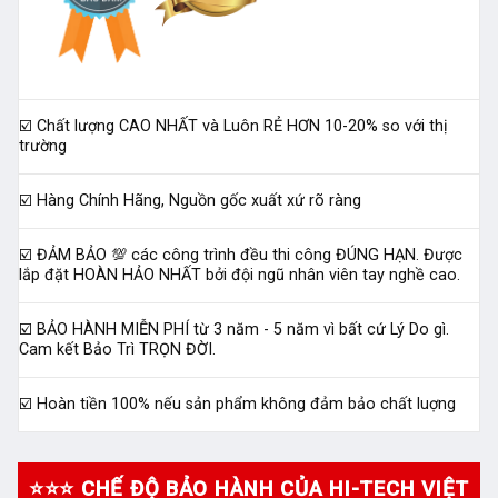
☑️ Chất lượng CAO NHẤT và Luôn RẺ HƠN 10-20% so với thị
trường
☑️ Hàng Chính Hãng, Nguồn gốc xuất xứ rõ ràng
☑️ ĐẢM BẢO 💯 các công trình đều thi công ĐÚNG HẠN. Được
lắp đặt HOÀN HẢO NHẤT bởi đội ngũ nhân viên tay nghề cao.
☑️ BẢO HÀNH MIỄN PHÍ từ 3 năm - 5 năm vì bất cứ Lý Do gì.
Cam kết Bảo Trì TRỌN ĐỜI.
☑️ Hoàn tiền 100% nếu sản phẩm không đảm bảo chất luợng
⭐⭐⭐ CHẾ ĐỘ BẢO HÀNH CỦA HI-TECH VIỆT