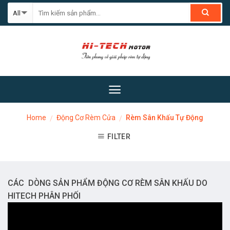
Skip
to
content
Home
Động Cơ Rèm Cửa
Rèm Sân Khấu Tự Động
/
/
FILTER
CÁC DÒNG SẢN PHẨM ĐỘNG CƠ RÈM SÂN KHẤU DO
HITECH PHÂN PHỐI