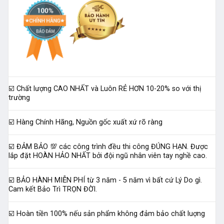
☑️ Chất lượng CAO NHẤT và Luôn RẺ HƠN 10-20% so với thị
trường
☑️ Hàng Chính Hãng, Nguồn gốc xuất xứ rõ ràng
☑️ ĐẢM BẢO 💯 các công trình đều thi công ĐÚNG HẠN. Được
lắp đặt HOÀN HẢO NHẤT bởi đội ngũ nhân viên tay nghề cao.
☑️ BẢO HÀNH MIỄN PHÍ từ 3 năm - 5 năm vì bất cứ Lý Do gì.
Cam kết Bảo Trì TRỌN ĐỜI.
☑️ Hoàn tiền 100% nếu sản phẩm không đảm bảo chất luợng