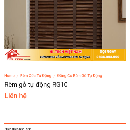
Home
Rèm Cửa Tự Động
Động Cơ Rèm Gỗ Tự Động
/
/
Rèm gỗ tự động RG10
Liên hệ
REVIEWS (0)