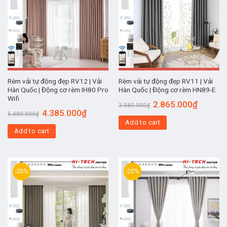
Rèm vải tự động đẹp RV12 | Vải
Rèm vải tự động đẹp RV11 | Vải
Hàn Quốc | Động cơ rèm IH80 Pro
Hàn Quốc | Động cơ rèm HN89-E
Wifi
2.865.000
₫
3.580.000
₫
4.385.000
₫
5.480.000
₫
Add to cart
Add to cart
-20%
-20%