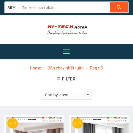
Skip
to
content
Home
Bán chạy nhất tuần
Page 3
/
/
FILTER
-20%
-20%