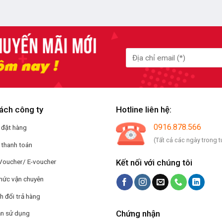
ách công ty
Hotline liên hệ:
0916.878.566
 đặt hàng
(Tất cả các ngày trong t
 thanh toán
Kết nối với chúng tôi
Voucher/ E-voucher
hức vận chuyên
h đổi trả hàng
Chứng nhận
n sử dụng