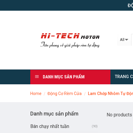
Skip
ĐỘ
to
content
DANH MỤC SẢN PHẨM
TRANG 
Home
Động Cơ Rèm Cửa
Lam Chớp Nhôm Tự Độ
/
/
Danh mục sản phẩm
No products 
Bán chạy nhất tuần
(90)