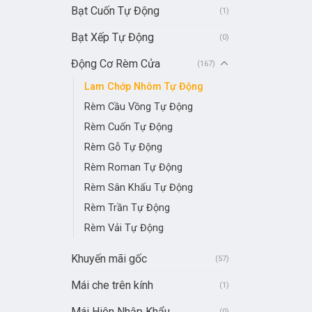
Bạt Cuốn Tự Động
(1)
Bạt Xếp Tự Động
(0)
Động Cơ Rèm Cửa
(167)
Lam Chớp Nhôm Tự Động
Rèm Cầu Vồng Tự Động
Rèm Cuốn Tự Động
Rèm Gỗ Tự Động
Rèm Roman Tự Động
Rèm Sân Khấu Tự Động
Rèm Trần Tự Động
Rèm Vải Tự Động
Khuyến mãi gốc
(57)
Mái che trên kính
(1)
Mái Hiên Nhập Khẩu
(0)