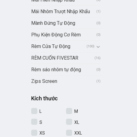
Mái Nhôm Trượt Nhập Khẩu
(1)
Mành Đứng Tự Động
(0)
Phụ Kiện Động Cơ Rèm
(0)
Rèm Cửa Tự Động
(100)
RÈM CUỐN FIVESTAR
(16)
Rèm sáo nhôm tự động
(0)
Zips Screen
(1)
Kích thước
L
M
S
XL
XS
XXL