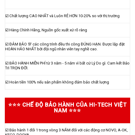
☑️ Chất lượng CAO NHẤT và Luôn RẺ HƠN 10-20% so với thị trường
☑️ Hàng Chính Hãng, Nguồn gốc xuất xứ rõ ràng
☑️ ĐẢM BẢO 💯 các công trình đều thi công ĐÚNG HẠN. Được lắp đặt
HOÀN HẢO NHẤT bởi đội ngũ nhân viên tay nghề cao.
☑️ BẢO HÀNH MIỄN PHÍ từ 3 năm - 5 năm vì bất cứ Lý Do gì. Cam kết Bảo
Trì TRỌN ĐỜI.
☑️ Hoàn tiền 100% nếu sản phẩm không đảm bảo chất luợng
⭐⭐⭐ CHẾ ĐỘ BẢO HÀNH CỦA HI-TECH VIỆT
NAM ⭐⭐⭐
☑️ Bảo hành 1 đổi 1 trong vòng 3 NĂM đối với các động cơ NOVO, A-OK,
KECO, DOOYA