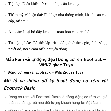
Tiện lợi:
Điều khiển từ xa, không cần kéo tay.
Thẩm mỹ và hiện đại:
Phù hợp nhà thông minh, khách sạn cao
cấp, biệt thự…
An toàn:
Loại bỏ dây kéo – an toàn hơn cho trẻ nhỏ.
Tự động hóa:
Có thể lập trình đóng/mở theo giờ, ánh sáng,
nhiệt độ, hoặc cảm biến chuyển động.
Mẫu Rèm vải tự động đẹp | Động cơ rèm Ecotrack –
Wifi/Zigbee Tuya
1. Động cơ rèm vải Ecotrack – Wifi/Zigbee Tuya
Mô tả và thông số kỹ thuật động cơ rèm vải
Ecotrack Basic
Động cơ rèm vải Ecotrack Basic là dòng động cơ rèm vải giá
thành phù hợp với mọi đối tượng khách hàng tại Việt Nam.
Động cơ rèm vải Ecotrack chỉ cần kéo nhẹ vải rèm khoảng