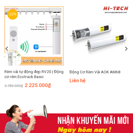
-20%
Rèm vải tự động đẹp RV20 | Động
Động Cơ Rèm Vải AOK AM68
cơ rèm Ecotrack Basic
Liên hệ
2.225.000
₫
2.780.000
₫