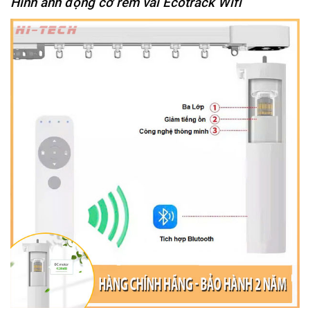
Hình ảnh động cơ rèm vải Ecotrack Wifi