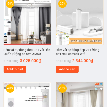
-20%
-20%
Rèm vải tự động đẹp 22 | Vải Hàn
Rèm vải tự động đẹp 21 | Động
Quốc | Động cơ rèm AM50
cơ rèm Ecotrack Wifi
3.025.000
₫
2.544.000
₫
3.780.000
₫
3.180.000
₫
Add to cart
Add to cart
-20%
-20%