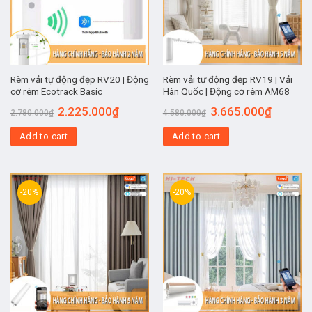
Rèm vải tự động đẹp RV20 | Động
Rèm vải tự động đẹp RV19 | Vải
cơ rèm Ecotrack Basic
Hàn Quốc | Động cơ rèm AM68
2.225.000
₫
3.665.000
₫
2.780.000
₫
4.580.000
₫
Add to cart
Add to cart
-20%
-20%