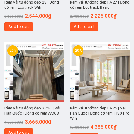
Rèm vải tự động đẹp 28 | Động
Rèm vải tự động đẹp RV27 | Động
cơ rèm Ecotrack Wifi
cơ rèm Ecotrack Basic
2.544.000
₫
2.225.000
₫
3.180.000
₫
2.780.000
₫
Add to cart
Add to cart
-20%
-20%
Rèm vải tự động đẹp RV26 | Vải
Rèm vải tự động đẹp RV25 | Vải
Hàn Quốc | Động cơ rèm AM68
Hàn Quốc | Động cơ rèm IH80 Pro
Wifi
3.665.000
₫
4.580.000
₫
4.385.000
₫
5.480.000
₫
Add to cart