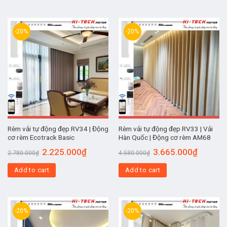
-20%
-20%
Rèm vải tự động đẹp RV34 | Động
Rèm vải tự động đẹp RV33 | Vải
cơ rèm Ecotrack Basic
Hàn Quốc | Động cơ rèm AM68
2.225.000
₫
3.665.000
₫
2.780.000
₫
4.580.000
₫
Add to cart
Add to cart
-20%
-20%