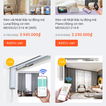
Rèm vải Nhật Bản tự động mã
Rèm vải Nhật Bản tự động mã
Luna| Động cơ rèm
Plane | Động cơ rèm
MD50UQ1214-W (Wifi)
MD50UQ1214-R
3.945.000
₫
3.230.000
₫
4.745.000
₫
3.910.000
₫
Add to cart
Add to cart
-16%
-16%