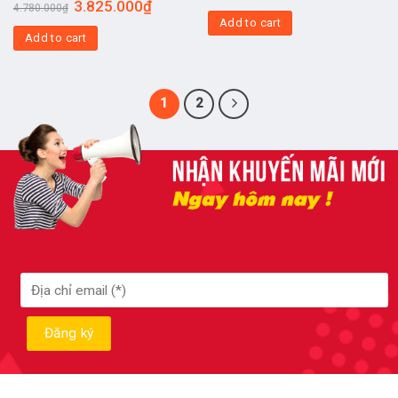
3.825.000
₫
4.780.000
₫
Add to cart
Add to cart
1
2