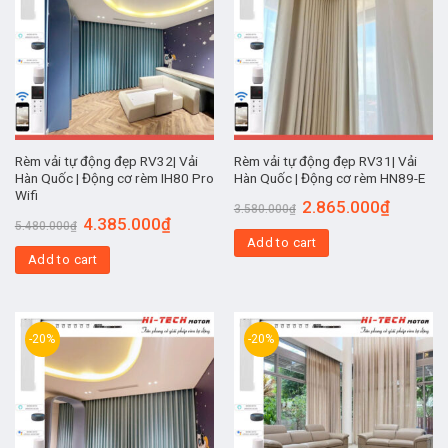
Rèm vải tự động đẹp RV32| Vải
Rèm vải tự động đẹp RV31| Vải
Hàn Quốc | Động cơ rèm IH80 Pro
Hàn Quốc | Động cơ rèm HN89-E
Wifi
2.865.000
₫
3.580.000
₫
4.385.000
₫
5.480.000
₫
Add to cart
Add to cart
-20%
-20%