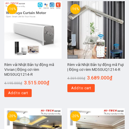
-16%
-16%
Rèm vải Nhật Bản tự động mã
Rèm vải Nhật Bản tự động mã Fuji
Vivian | Động cơ rèm
| Động cơ rèm MD50UQ1214-R
MD50UQ1214-R
3.689.000
₫
4.369.000
₫
3.515.000
₫
4.195.000
₫
Add to cart
Add to cart
-20%
-20%