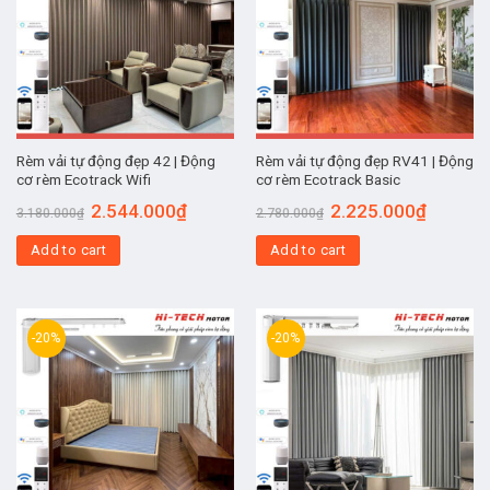
Rèm vải tự động đẹp 42 | Động
Rèm vải tự động đẹp RV41 | Động
cơ rèm Ecotrack Wifi
cơ rèm Ecotrack Basic
2.544.000
₫
2.225.000
₫
3.180.000
₫
2.780.000
₫
Add to cart
Add to cart
-20%
-20%