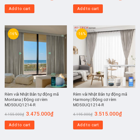
Add to cart
Add to cart
-16%
-16%
Rèm vải Nhật Bản tự động mã
Rèm vải Nhật Bản tự động mã
Montana | Động cơ rèm
Harmony | Động cơ rèm
MD50UQ1214-R
MD50UQ1214-R
3.475.000
₫
3.515.000
₫
4.155.000
₫
4.195.000
₫
Add to cart
Add to cart