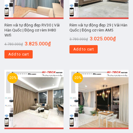
Rèm vải tự động đẹp RV30 | Vải
Rèm vải tự động đẹp 29 | Vải Hàn
Hàn Quốc | Động cơ rèm IH80
Quốc | Động cơ rèm AM5
Wifi
3.025.000
₫
3.780.000
₫
3.825.000
₫
4.780.000
₫
Add to cart
Add to cart
-20%
-20%