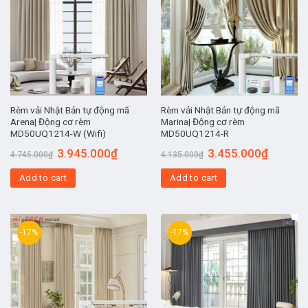
Rèm vải Nhật Bản tự động mã
Rèm vải Nhật Bản tự động mã
Arena| Động cơ rèm
Marina| Động cơ rèm
MD50UQ1214-W (Wifi)
MD50UQ1214-R
3.945.000
₫
3.455.000
₫
4.745.000
₫
4.135.000
₫
Add to cart
Add to cart
-17%
-17%