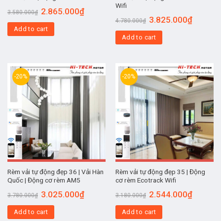
Wifi
2.865.000
₫
3.580.000
₫
3.825.000
₫
4.780.000
₫
Add to cart
Add to cart
-20%
-20%
Rèm vải tự động đẹp 36 | Vải Hàn
Rèm vải tự động đẹp 35 | Động
Quốc | Động cơ rèm AM5
cơ rèm Ecotrack Wifi
3.025.000
₫
2.544.000
₫
3.780.000
₫
3.180.000
₫
Add to cart
Add to cart