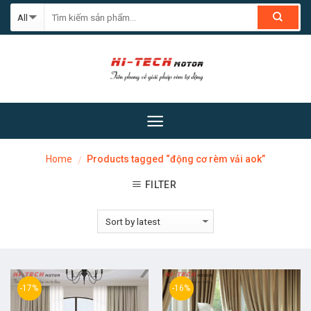
Skip
to
content
Home
Products tagged “động cơ rèm vải aok”
/
FILTER
-17%
-16%