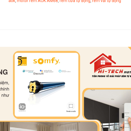
aok
motor rèm AOK AM68
rèm cửa tự động
rèm vải tự động
,
,
,