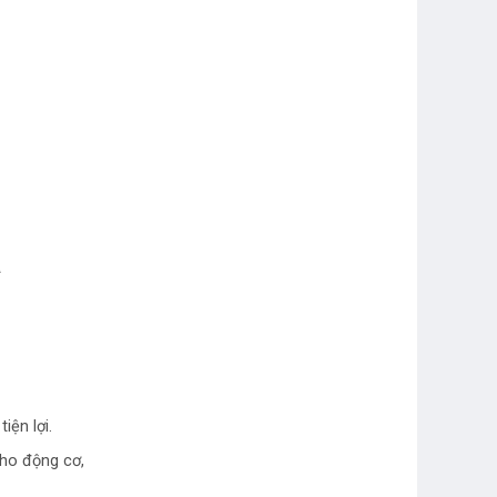
a
ện lợi.
cho động cơ,