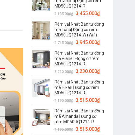
mã Marina| Động cơ rèm
MD50UQ1214-R
3.455.000
₫
4.135.000
₫
Rèm vải Nhật Bản tự động
mã Luna| Động cơ rèm
MD50UQ1214-W (Wifi)
3.945.000
₫
4.745.000
₫
Rèm vải Nhật Bản tự động
mã Plane | Động cơ rèm
MD50UQ1214-R
3.230.000
₫
3.910.000
₫
Rèm vải Nhật Bản tự động
mã Hikari | Động cơ rèm
MD50UQ1214-R
3.515.000
₫
4.195.000
₫
Rèm vải Nhật Bản tự động
mã Amanda | Động cơ
rèm MD50UQ1214-R
3.515.000
₫
4.195.000
₫