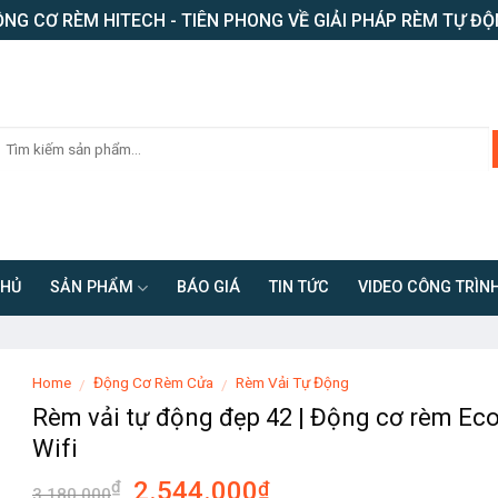
NG CƠ RÈM HITECH - TIÊN PHONG VỀ GIẢI PHÁP RÈM TỰ Đ
CHỦ
SẢN PHẨM
BÁO GIÁ
TIN TỨC
VIDEO CÔNG TRÌN
Home
Động Cơ Rèm Cửa
Rèm Vải Tự Động
/
/
Rèm vải tự động đẹp 42 | Động cơ rèm Ec
Wifi
2.544.000
₫
₫
3.180.000