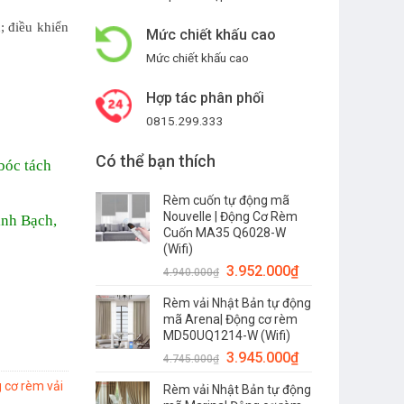
; điều khiển
Mức chiết khấu cao
Mức chiết khấu cao
Hợp tác phân phối
0815.299.333
Có thể bạn thích
bóc tách
Rèm cuốn tự động mã
Nouvelle | Động Cơ Rèm
inh Bạch,
Cuốn MA35 Q6028-W
(Wifi)
3.952.000
₫
4.940.000
₫
Rèm vải Nhật Bản tự động
mã Arena| Động cơ rèm
MD50UQ1214-W (Wifi)
3.945.000
₫
4.745.000
₫
 cơ rèm vải
Rèm vải Nhật Bản tự động