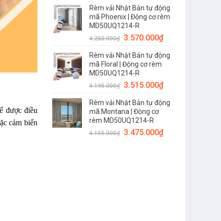
Rèm vải Nhật Bản tự động
mã Phoenix | Động cơ rèm
MD50UQ1214-R
3.570.000
₫
4.250.000
₫
Rèm vải Nhật Bản tự động
mã Floral | Động cơ rèm
MD50UQ1214-R
3.515.000
₫
4.195.000
₫
Rèm vải Nhật Bản tự động
ể được điều
mã Montana | Động cơ
rèm MD50UQ1214-R
oặc cảm biến
3.475.000
₫
4.155.000
₫