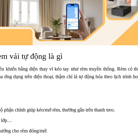
m vải tự động là gì
ều khiển bằng điện
thay vì kéo tay như rèm truyền thống. Rèm có th
ua
ứng dụng trên điện thoại
, thậm chí là
tự động hóa theo lịch trình h
ộ phận chính giúp kéo/mở rèm, thường gắn trên thanh treo.
ai lớp…
hướng cho rèm đóng/mở.